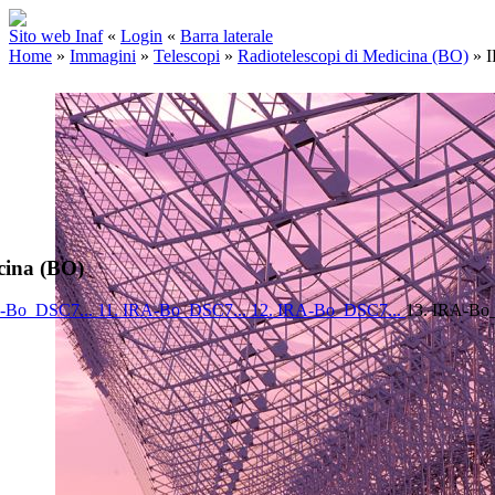
Sito web Inaf
«
Login
«
Barra laterale
Home
»
Immagini
»
Telescopi
»
Radiotelescopi di Medicina (BO)
»
I
cina (BO)
A-Bo_DSC7...
11. IRA-Bo_DSC7...
12. IRA-Bo_DSC7...
13. IRA-Bo