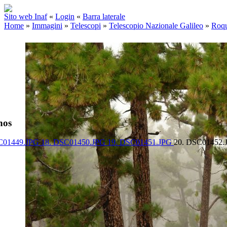
Sito web Inaf
«
Login
«
Barra laterale
Home
»
Immagini
»
Telescopi
»
Telescopio Nazionale Galileo
»
Roqu
hos
C01449.JPG
18. DSC01450.JPG
19. DSC01451.JPG
20. DSC01452