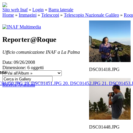
Sito web Inaf
«
Login
«
Barra laterale
Home
»
Immagini
»
Telescopi
»
Telescopio Nazionale Galileo
»
Roqu
Reporter@Roque
Ufficio comunicazione INAF a La Palma
Data: 09/26/2008
Dimensione: 6 oggetti
DSC01418.JPG
hos
C01450.JPG
19. DSC01451.JPG
20. DSC01452.JPG
21. DSC01453
Ricerca Avanzata
DSC01448.JPG