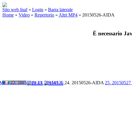
Sito web Inaf
«
Login
«
Barra laterale
Home
»
Video
»
Repertorio
»
Altri MP4
»
20150526-AIDA
È necessario Jav
Me...
22. 20150522
23. 20150525
24. 20150526-AIDA
25. 20150527