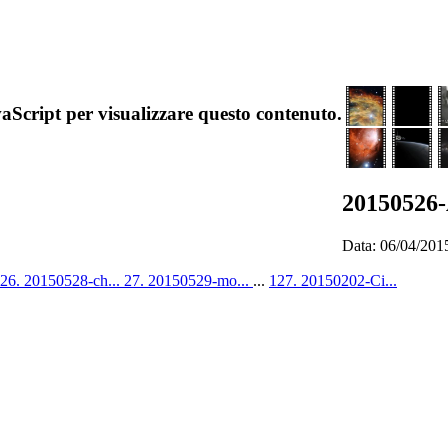
aScript per visualizzare questo contenuto.
20150526
Data: 06/04/201
26. 20150528-ch...
27. 20150529-mo...
...
127. 20150202-Ci...