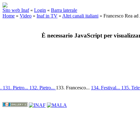
Sito web Inaf
«
Login
«
Barra laterale
Home
»
Video
»
Inaf in TV
»
Altri canali italiani
»
Francesco Rea ad
È necessario JavaScript per visualizza
..
131. Pietro...
132. Pietro...
133. Francesco...
134. Festival...
135. Tele