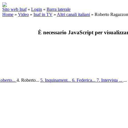
Sito web Inaf
«
Login
«
Barra laterale
Home
»
Video
»
Inaf in TV
»
Altri canali italiani
»
Roberto Ragazzoni
È necessario JavaScript per visualizza
Roberto...
4. Roberto...
5. Inquinament...
6. Federica...
7. Intervista ...
...