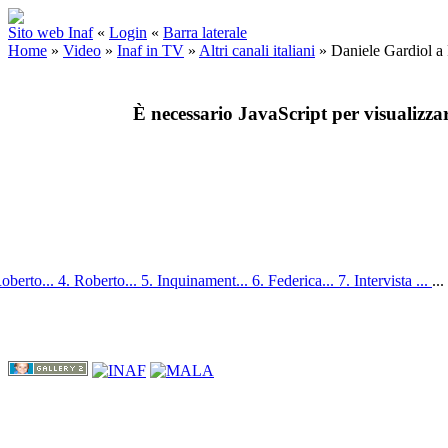
Sito web Inaf
«
Login
«
Barra laterale
Home
»
Video
»
Inaf in TV
»
Altri canali italiani
»
Daniele Gardiol a
È necessario JavaScript per visualizza
Roberto...
4. Roberto...
5. Inquinament...
6. Federica...
7. Intervista ...
...