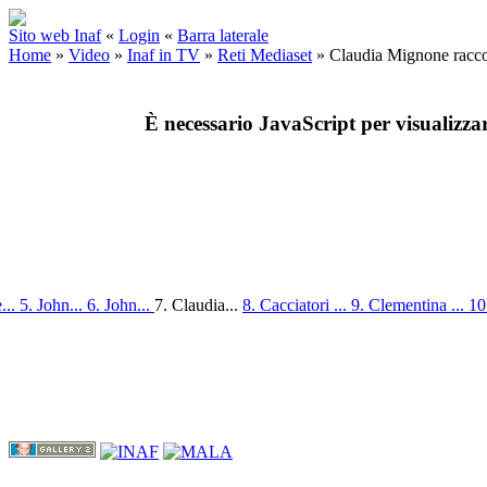
Sito web Inaf
«
Login
«
Barra laterale
Home
»
Video
»
Inaf in TV
»
Reti Mediaset
»
Claudia Mignone racc
È necessario JavaScript per visualizza
...
5. John...
6. John...
7. Claudia...
8. Cacciatori ...
9. Clementina ...
10