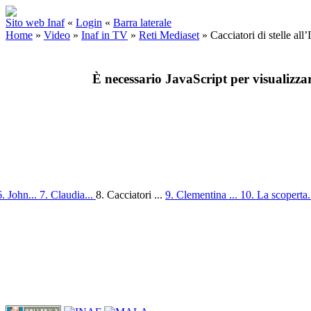
Sito web Inaf
«
Login
«
Barra laterale
Home
»
Video
»
Inaf in TV
»
Reti Mediaset
»
Cacciatori di stelle all
È necessario JavaScript per visualizza
6. John...
7. Claudia...
8. Cacciatori ...
9. Clementina ...
10. La scoperta.