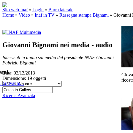
Sito web Inaf
«
Login
«
Barra laterale
Home
»
Video
»
Inaf in TV
»
Rassegna stampa Bignami
»
Giovanni 
Giovanni Bignami nei media - audio
Interventi in audio sui media del presidente INAF Giovanni
Fabrizio Bignami
ami
Data: 03/13/2013
Giova
Dimensione: 19 oggetti
ricost
. Giovanni...
Ricerca Avanzata