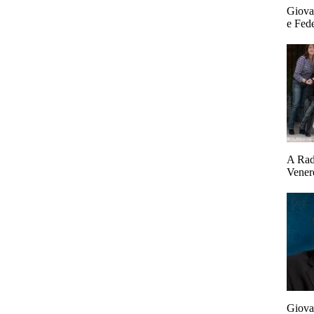
Giova
e Fed
A Radi
Vener
Giova