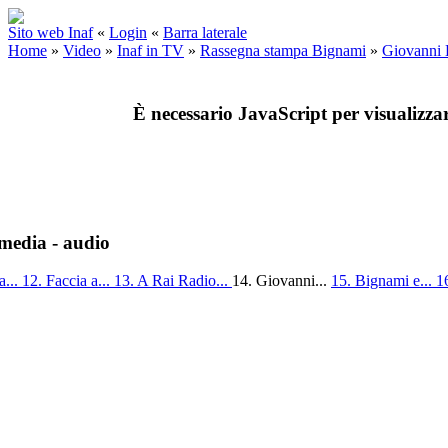
Sito web Inaf
«
Login
«
Barra laterale
Home
»
Video
»
Inaf in TV
»
Rassegna stampa Bignami
»
Giovanni 
È necessario JavaScript per visualizza
media - audio
a...
12. Faccia a...
13. A Rai Radio...
14. Giovanni...
15. Bignami e...
1