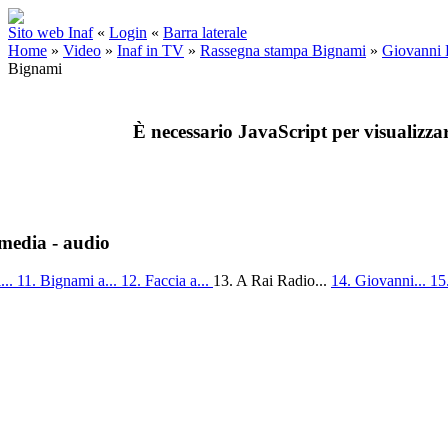
Sito web Inaf
«
Login
«
Barra laterale
Home
»
Video
»
Inaf in TV
»
Rassegna stampa Bignami
»
Giovanni 
Bignami
È necessario JavaScript per visualizza
media - audio
...
11. Bignami a...
12. Faccia a...
13. A Rai Radio...
14. Giovanni...
15