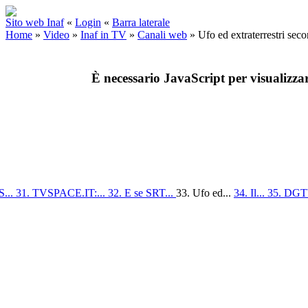
Sito web Inaf
«
Login
«
Barra laterale
Home
»
Video
»
Inaf in TV
»
Canali web
»
Ufo ed extraterrestri se
È necessario JavaScript per visualizza
S...
31. TVSPACE.IT:...
32. E se SRT...
33. Ufo ed...
34. Il...
35. DGTV