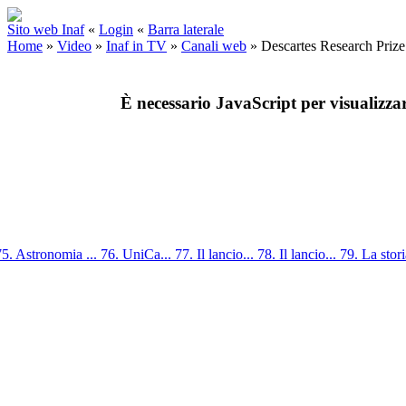
Sito web Inaf
«
Login
«
Barra laterale
Home
»
Video
»
Inaf in TV
»
Canali web
»
Descartes Research Priz
È necessario JavaScript per visualizza
75. Astronomia ...
76. UniCa...
77. Il lancio...
78. Il lancio...
79. La stori