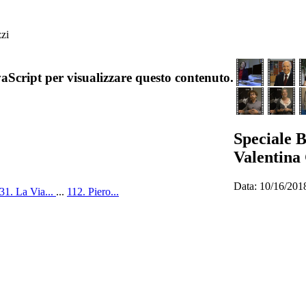
zi
aScript per visualizzare questo contenuto.
Speciale 
Valentina 
Data: 10/16/201
31. La Via...
...
112. Piero...