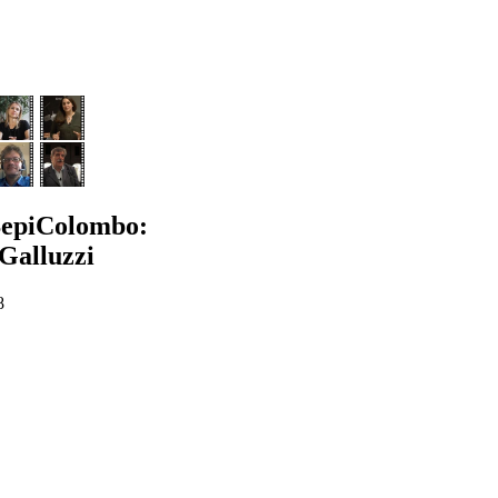
BepiColombo:
Galluzzi
8