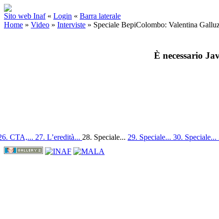
Sito web Inaf
«
Login
«
Barra laterale
Home
»
Video
»
Interviste
»
Speciale BepiColombo: Valentina Galluz
È necessario Jav
26. CTA,...
27. L’eredità...
28. Speciale...
29. Speciale...
30. Speciale...