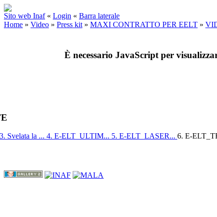
Sito web Inaf
«
Login
«
Barra laterale
Home
»
Video
»
Press kit
»
MAXI CONTRATTO PER EELT
»
VI
È necessario JavaScript per visualizza
TE
3. Svelata la ...
4. E-ELT_ULTIM...
5. E-ELT_LASER...
6. E-ELT_T