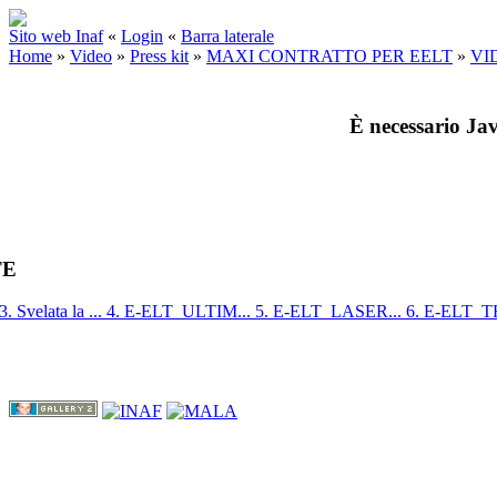
Sito web Inaf
«
Login
«
Barra laterale
Home
»
Video
»
Press kit
»
MAXI CONTRATTO PER EELT
»
VI
È necessario Jav
TE
3. Svelata la ...
4. E-ELT_ULTIM...
5. E-ELT_LASER...
6. E-ELT_T