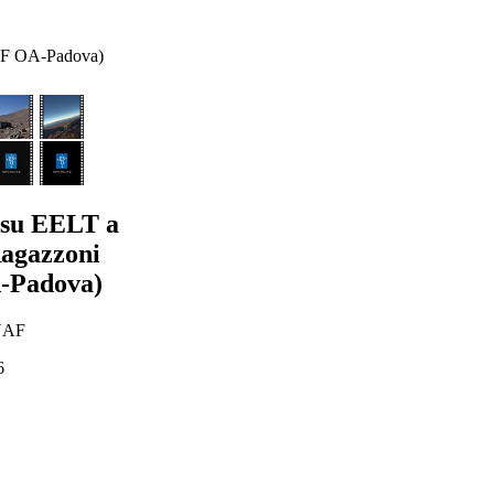
NAF OA-Padova)
a su EELT a
agazzoni
-Padova)
INAF
6