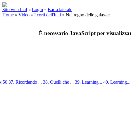
Sito web Inaf
«
Login
«
Barra laterale
Home
»
Video
»
I corti dell'Inaf
»
Nel regno delle galassie
È necessario JavaScript per visualizza
ik 50
37. Ricordando ...
38. Quelli che ...
39. Learning...
40. Learning..