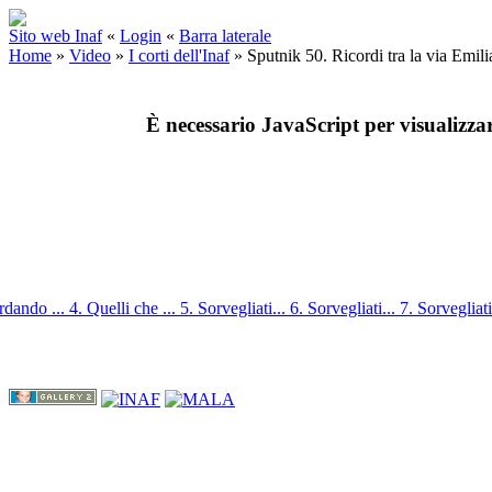
Sito web Inaf
«
Login
«
Barra laterale
Home
»
Video
»
I corti dell'Inaf
»
Sputnik 50. Ricordi tra la via Emil
È necessario JavaScript per visualizza
rdando ...
4. Quelli che ...
5. Sorvegliati...
6. Sorvegliati...
7. Sorvegliati