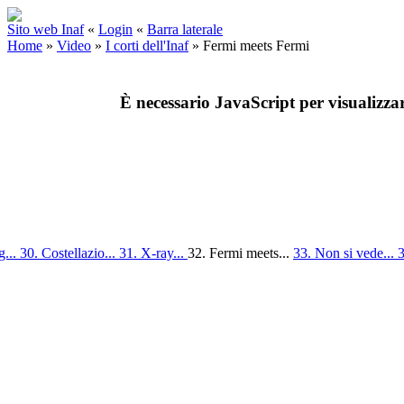
Sito web Inaf
«
Login
«
Barra laterale
Home
»
Video
»
I corti dell'Inaf
»
Fermi meets Fermi
È necessario JavaScript per visualizza
g...
30. Costellazio...
31. X-ray...
32. Fermi meets...
33. Non si vede...
3