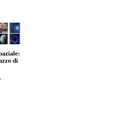
paziale:
azzo di
5