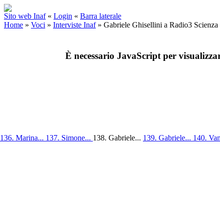
Sito web Inaf
«
Login
«
Barra laterale
Home
»
Voci
»
Interviste Inaf
»
Gabriele Ghisellini a Radio3 Scienza
È necessario JavaScript per visualizza
136. Marina...
137. Simone...
138. Gabriele...
139. Gabriele...
140. Van