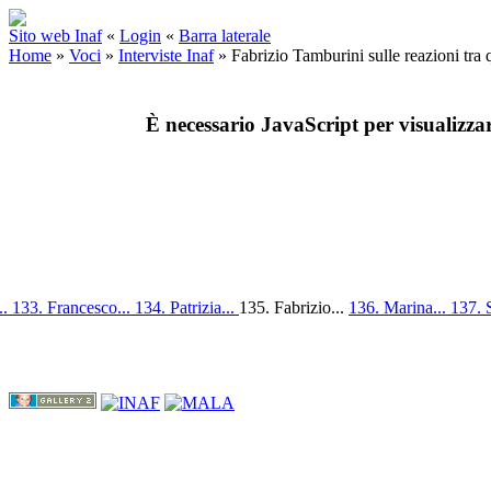
Sito web Inaf
«
Login
«
Barra laterale
Home
»
Voci
»
Interviste Inaf
»
Fabrizio Tamburini sulle reazioni tra
È necessario JavaScript per visualizza
..
133. Francesco...
134. Patrizia...
135. Fabrizio...
136. Marina...
137. 