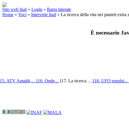
Sito web Inaf
«
Login
«
Barra laterale
Home
»
Voci
»
Interviste Inaf
»
La ricerca della vita nei pianeti extra
È necessario Jav
15. ATV Amaldi,...
116. Onde...
117. La ricerca ...
118. UFO espulsi...