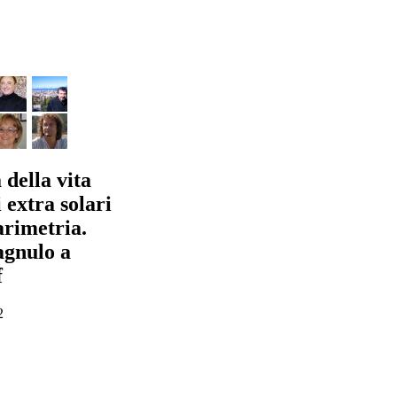
 della vita
 extra solari
arimetria.
agnulo a
f
2