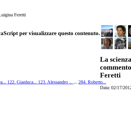
uigina Feretti
aScript per visualizzare questo contenuto.
La scienza
commento 
Feretti
a...
122. Gianluca...
123. Alessandro ...
...
284. Roberto...
Data: 02/17/201