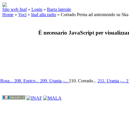
Sito web Inaf
«
Login
«
Barra laterale
Home
»
Voci
»
Inaf alla radio
»
Corrado Perna ad astromondo su Ska 
È necessario JavaScript per visualizza
 Rosa...
208. Enrico...
209. Urania -...
210. Corrado...
211. Urania -...
2