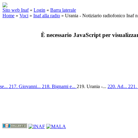
Sito web Inaf
«
Login
«
Barra laterale
Home
»
Voci
»
Inaf alla radio
»
Urania - Notiziario radiofonico Inaf 
È necessario JavaScript per visualizza
se...
217. Giovanni...
218. Bignami e...
219. Urania -...
220. Ad...
221.