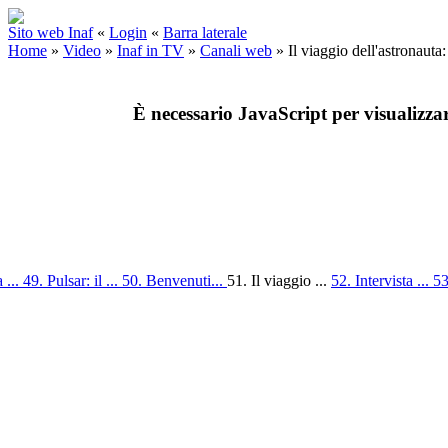
Sito web Inaf
«
Login
«
Barra laterale
Home
»
Video
»
Inaf in TV
»
Canali web
»
Il viaggio dell'astronaut
È necessario JavaScript per visualizza
 ...
49. Pulsar: il ...
50. Benvenuti...
51. Il viaggio ...
52. Intervista ...
53