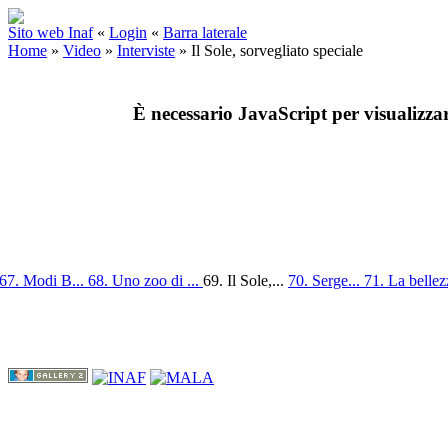
Sito web Inaf
«
Login
«
Barra laterale
Home
»
Video
»
Interviste
»
Il Sole, sorvegliato speciale
È necessario JavaScript per visualizza
67. Modi B...
68. Uno zoo di ...
69. Il Sole,...
70. Serge...
71. La bellez