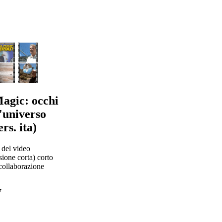
Magic: occhi
l'universo
s. ita)
 del video
sione corta) corto
 collaborazione
7