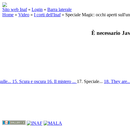
Sito web Inaf
«
Login
«
Barra laterale
Home
»
Video
»
I corti dell'Inaf
»
Speciale Magic: occhi aperti sull'u
È necessario Jav
ulle...
15. Scura e oscura
16. Il mistero ...
17. Speciale...
18. They are..