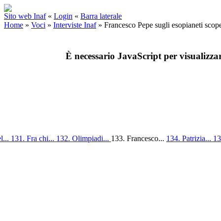
Sito web Inaf
«
Login
«
Barra laterale
Home
»
Voci
»
Interviste Inaf
»
Francesco Pepe sugli esopianeti sc
È necessario JavaScript per visualizza
l...
131. Fra chi...
132. Olimpiadi...
133. Francesco...
134. Patrizia...
13