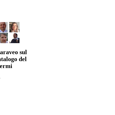
araveo sul
talogo del
Fermi
1