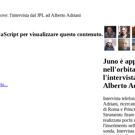
iove: l'intervista dal JPL ad Alberto Adriani
aScript per visualizzare questo contenuto.
Juno è ap
nell'orbit
l'intervis
Alberto A
to...
Intervista telefo
Adriani, ricerca
di Roma e Princip
Strumento Jiram 
realizzata pochi
l'inserimento nel
sonda. Intervista