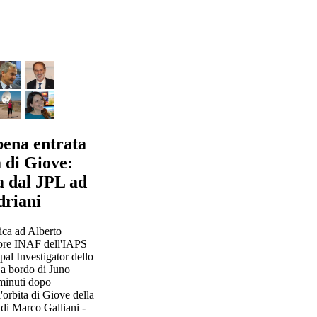
pena entrata
a di Giove:
ta dal JPL ad
driani
nica ad Alberto
tore INAF dell'IAPS
al Investigator dello
a bordo di Juno
 minuti dopo
l'orbita di Giove della
 di Marco Galliani -