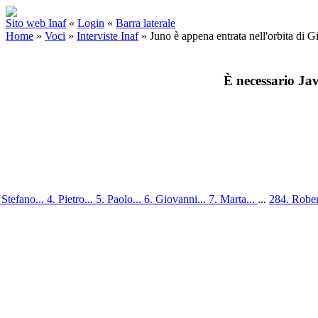
Sito web Inaf
«
Login
«
Barra laterale
Home
»
Voci
»
Interviste Inaf
»
Juno è appena entrata nell'orbita di G
È necessario Jav
 Stefano...
4. Pietro...
5. Paolo...
6. Giovanni...
7. Marta...
...
284. Rober