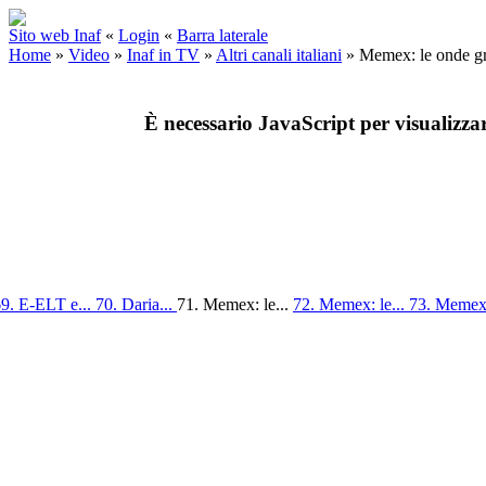
Sito web Inaf
«
Login
«
Barra laterale
Home
»
Video
»
Inaf in TV
»
Altri canali italiani
»
Memex: le onde gra
È necessario JavaScript per visualizza
9. E-ELT e...
70. Daria...
71. Memex: le...
72. Memex: le...
73. Memex: