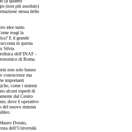
io (a quattro
po (non più assoluto)
ormazione stessa dello
ro idee tanto
Come reagì la
ica? E il grande
racconta in questa
x Silvia
rofisica dell’INAF -
tronomico di Roma.
stein non solo hanno
tre conoscenze ma
he importanti
iche, come i sistemi
o alcuni esperti di
tamente dal Centro
ino, dove è operativo
lo del nuovo sistema
ileo.
 Mauro Dorato,
ienza dell’Università