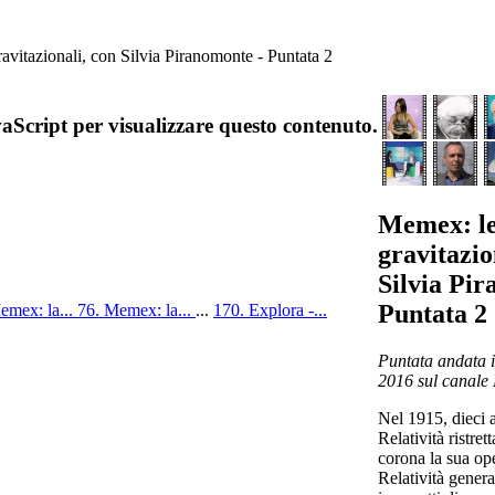
vitazionali, con Silvia Piranomonte - Puntata 2
aScript per visualizzare questo contenuto.
Memex: le
gravitazio
Silvia Pir
Puntata 2
emex: la...
76. Memex: la...
...
170. Explora -...
Puntata andata i
2016 sul canale 
Nel 1915, dieci a
Relatività ristret
corona la sua ope
Relatività genera