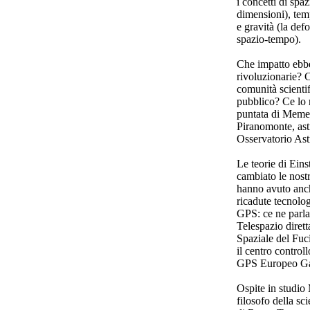
i concetti di spaz
dimensioni), tem
e gravità (la def
spazio-tempo).
Che impatto ebbe
rivoluzionarie? 
comunità scientif
pubblico? Ce lo 
puntata di Meme
Piranomonte, ast
Osservatorio As
Le teorie di Ein
cambiato le nos
hanno avuto anc
ricadute tecnolog
GPS: ce ne parlan
Telespazio diret
Spaziale del Fuc
il centro control
GPS Europeo Gal
Ospite in studio
filosofo della sc