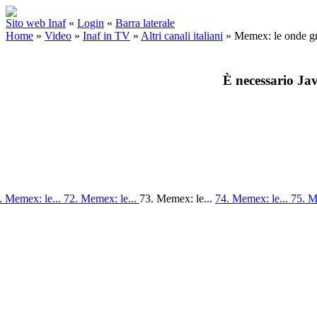
Sito web Inaf
«
Login
«
Barra laterale
Home
»
Video
»
Inaf in TV
»
Altri canali italiani
»
Memex: le onde gra
È necessario Jav
. Memex: le...
72. Memex: le...
73. Memex: le...
74. Memex: le...
75. M